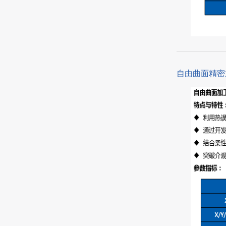
自由曲面精密