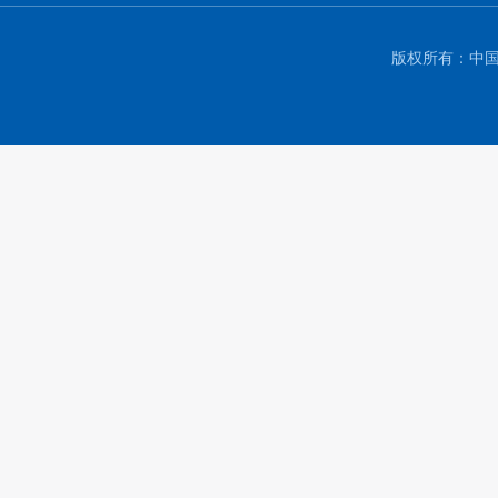
版权所有：中