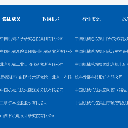
集团成员
政府机构
行业资源
战
中国机械科学研究总院集团有限公司
中国机械总院集团哈尔滨焊接
中国机械总院集团郑州机械研究所有限公
司
中国机械总院集团武汉材料保
司
北京机械工业自动化研究所有限公司
公司
中国机械总院集团北京机电研
雁栖湖基础制造技术研究院（北京）有限
机科发展科技股份有限公司
公司
中国机械总院集团江苏分院有限公司
中国机械总院集团海西（福建
工研资本控股股份有限公司
司
中国机械总院集团宁波智能机
山西省机电设计研究院有限公司
公司