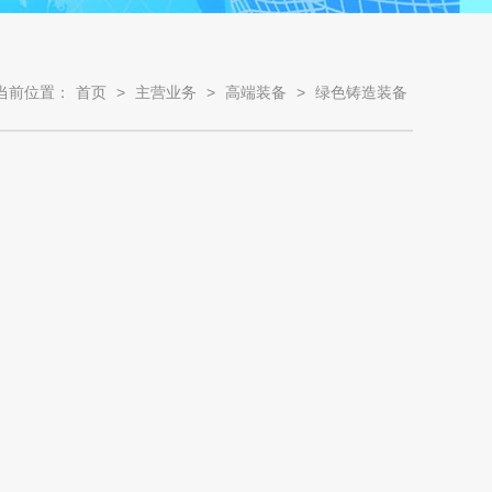
当前位置：
首页
>
主营业务
>
高端装备
>
绿色铸造装备