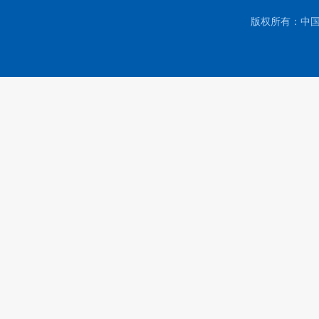
版权所有：中