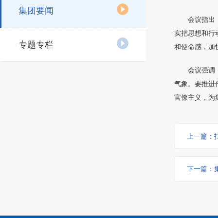
集团要闻
会议指出
实把思想和行
专题专栏
和使命感，加
会议强调
气象。要推进
官僚主义，为
上一篇：
下一篇：