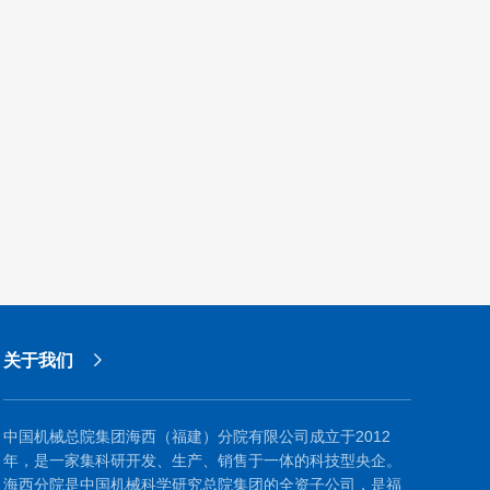
关于我们
中国机械总院集团海西（福建）分院有限公司成立于2012
年，是一家集科研开发、生产、销售于一体的科技型央企。
海西分院是中国机械科学研究总院集团的全资子公司，是福