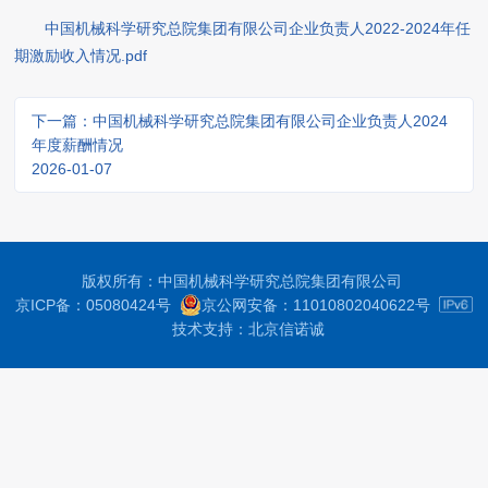
中国机械科学研究总院集团有限公司企业负责人2022-2024年任
期激励收入情况.pdf
下一篇：中国机械科学研究总院集团有限公司企业负责人2024
年度薪酬情况
2026-01-07
版权所有：中国机械科学研究总院集团有限公司
京ICP备：05080424号
京公网安备：11010802040622号
技术支持：
北京信诺诚