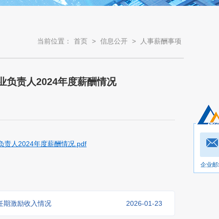
当前位置：
首页
>
信息公开
>
人事薪酬事项
负责人2024年度薪酬情况
人2024年度薪酬情况.pdf
企业邮
年任期激励收入情况
2026-01-23