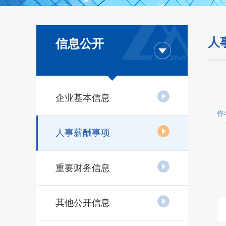
人
信息公开
企业基本信息
作
人事薪酬事项
重要财务信息
其他公开信息