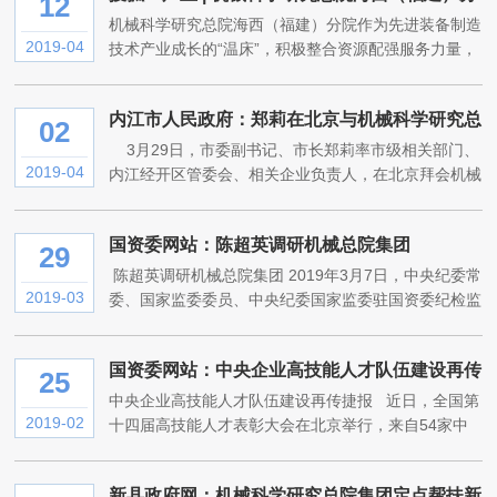
12
院：“龙头”舞动产业兴
机械科学研究总院海西（福建）分院作为先进装备制造
2019-04
技术产业成长的“温床”，积极整合资源配强服务力量，
培育和扶植高新技术中小企业，不断推动了高新技术产
业高质量发展。4月8日下...
内江市人民政府：郑莉在北京与机械科学研究总
02
院集团董事长王德成深入座谈
3月29日，市委副书记、市长郑莉率市级相关部门、
2019-04
内江经开区管委会、相关企业负责人，在北京拜会机械
科学研究总院集团董事长王德成，双方就深化战略合
作、支持内江经济社会发展...
国资委网站：陈超英调研机械总院集团
29
陈超英调研机械总院集团 2019年3月7日，中央纪委常
2019-03
委、国家监委委员、中央纪委国家监委驻国资委纪检监
察组组长、国资委党委委员陈超英来到机械科学研究总
院集团有限公司，就中...
国资委网站：中央企业高技能人才队伍建设再传
25
捷报
中央企业高技能人才队伍建设再传捷报 近日，全国第
2019-02
十四届高技能人才表彰大会在北京举行，来自54家中
央企业的167名高技能人才受到了表彰，其中被授
予“中华技能大奖”荣...
新县政府网：机械科学研究总院集团定点帮扶新