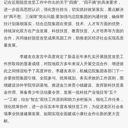
记在近期脱贫攻坚工作中作出的关于
“
四摘
”
、
“
四不摘
”
的具体要求，
进一步提高思想认识，强化责任担当，切实抓好政策落实，重点解决
好
“
两不愁、三保障
”
突出问题
;
要加强与总院集团的沟通对接，确保帮
扶计划落细落实，结合总院集团在资源、技术、人才等方面的优势，
持续深化双方在产业发展、科技扶贫、教育扶贫、人才培养等方面的
合作，共同做好脱贫攻坚成果巩固工作，助推老区经济社会实现高质
量发展。
李建友在发言中高度肯定了新县近年来扎实开展脱贫攻坚工
作所取得的显著成绩，对院地双方多年来深入开展交流合作、增进彼
此之间情谊给予了高度评价。李建友表示，机械总院集团各部门下一
步要按照集团引领、全院参与、统筹规划、务实求效的工作原则，围
绕建设涉外学院培训基地、推进金兰体育小镇建设、发挥新科扶贫基
金作用、筹备青少年活动夏令营、发展一批科技产业项目等
“
五个
一
”
工程，结合
“
智志
”
双扶工作原则和助力乡村振兴，细化工作任务，
强化统筹协作，进一步压实本年度各项扶贫工作，为促进老区社会各
项事业快速健康发展、如期实现全面建成小康社会作出新的更大贡
献。