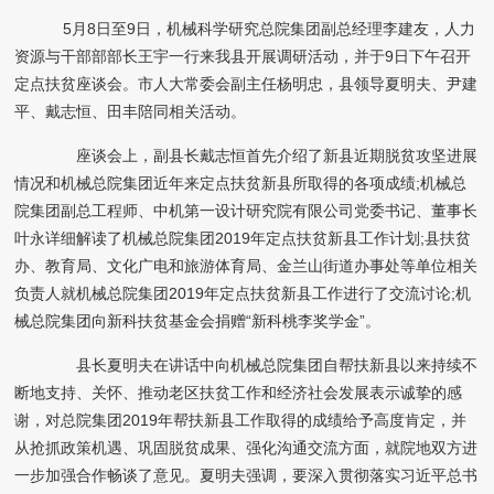
5
月
8
日至
9
日，机械科学研究总院集团副总经理李建友，人力
资源与干部部部长王宇一行来我县开展调研活动，并于
9
日下午召开
定点扶贫座谈会。市人大常委会副主任杨明忠，县领导夏明夫、尹建
平、戴志恒、田丰陪同相关活动。
座谈会上，副县长戴志恒首先介绍了新县近期脱贫攻坚进展
情况和机械总院集团近年来定点扶贫新县所取得的各项成绩
;
机械总
院集团副总工程师、中机第一设计研究院有限公司党委书记、董事长
叶永详细解读了机械总院集团
2019
年定点扶贫新县工作计划
;
县扶贫
办、教育局、文化广电和旅游体育局、金兰山街道办事处等单位相关
负责人就机械总院集团
2019
年定点扶贫新县工作进行了交流讨论
;
机
械总院集团向新科扶贫基金会捐赠
“
新科桃李奖学金
”
。
县长夏明夫在讲话中向机械总院集团自帮扶新县以来持续不
断地支持、关怀、推动老区扶贫工作和经济社会发展表示诚挚的感
谢，对总院集团
2019
年帮扶新县工作取得的成绩给予高度肯定，并
从抢抓政策机遇、巩固脱贫成果、强化沟通交流方面，就院地双方进
一步加强合作畅谈了意见。夏明夫强调，要深入贯彻落实习近平总书