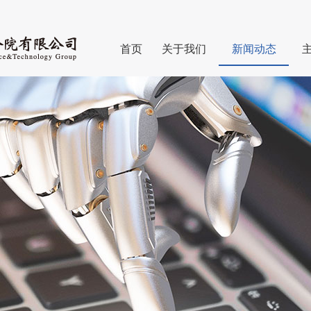
首页
关于我们
新闻动态
总院集团
分院动态
管理团队
通知公告
领导关怀
集团要闻
联系我们