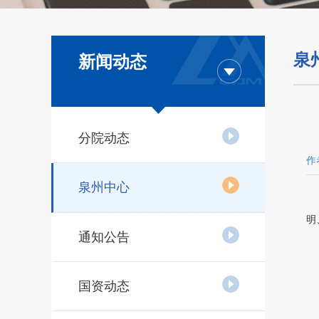
泉
新闻动态
分院动态
作
泉州中心
明
通知公告
国资动态