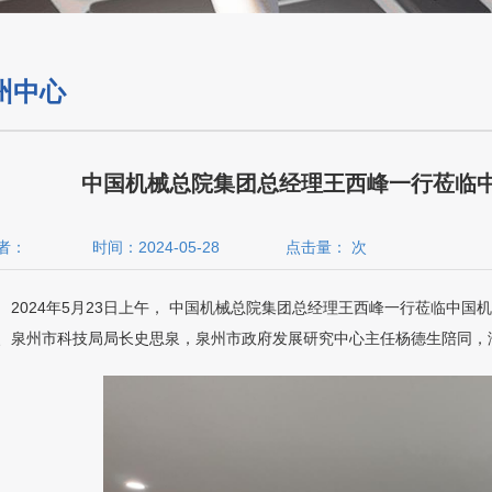
州中心
中国机械总院集团总经理王西峰一行莅临
者：
时间：2024-05-28
点击量：
次
2024年5月23日上午， 中国机械总院集团总经理王西峰一行莅临中
、泉州市科技局局长史思泉，泉州市政府发展研究中心主任杨德生陪同，