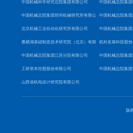
中国机械科学研究总院集团有限公司
中国机械总院集团
中国机械总院集团郑州机械研究所有限公
司
中国机械总院集团
司
北京机械工业自动化研究所有限公司
公司
中国机械总院集团
雁栖湖基础制造技术研究院（北京）有限
机科发展科技股份
公司
中国机械总院集团江苏分院有限公司
中国机械总院集团
工研资本控股股份有限公司
司
中国机械总院集团
山西省机电设计研究院有限公司
公司
版