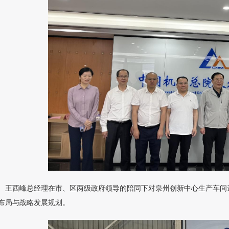
王西峰总经理在市、区两级政府领导的陪同下对泉州创新中心生产车间
布局与战略发展规划。