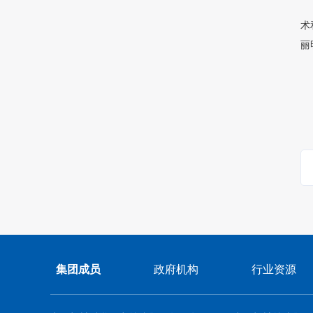
术
丽
集团成员
政府机构
行业资源