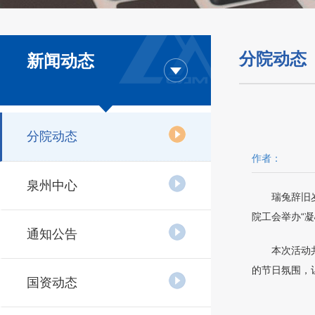
分院动态
新闻动态
分院动态
作者：
泉州中心
瑞兔辞旧
院工会举办“
通知公告
本次活动
的节日氛围，
国资动态