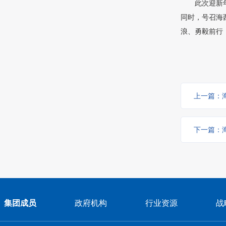
此次迎新
同时，号召海
浪、勇毅前行
上一篇：海
下一篇：
集团成员
政府机构
行业资源
战