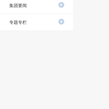
集团要闻
专题专栏