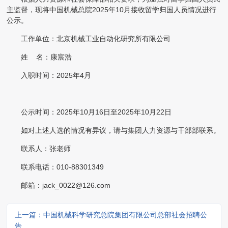
主监督，现将中国机械总院
202
5
年
10
月接收留学归国人员情况进行
公示。
工作单位：
北京机械工业自动化研究所有限公司
姓
名：
康宸浩
入职时间：
202
5
年
4
月
公示时间：
202
5
年
10
月
16
日至
202
5
年
10
月
22
日
如对上述人选的情况有异议，请与集团人力资源与干部
部
联系。
联系人：张老师
联系电话：
010-88301
349
邮箱：
jack_0022@126.com
上一篇：中国机械科学研究总院集团有限公司总部社会招聘公
告