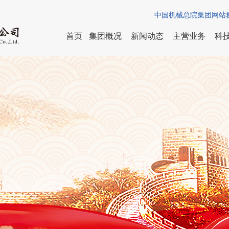
中国机械总院集团网站
首页
集团概况
新闻动态
主营业务
科
董事长致辞
集团新闻
组织建设
先进制造
集团简介
人
管理团队
媒体聚焦
廉政教育
技术服务
董事会
研
组织架构
历届领导
招
直属企业
资质荣誉
企业文化
发展历程
联系我们