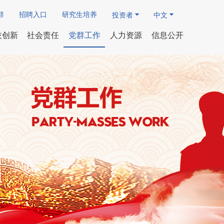
群
招聘入口
研究生培养
投资者
中文
技创新
社会责任
党群工作
人力资源
信息公开
才队伍
研发领域
国资动态
企业基本信息
团青、工会园地
社会责任报告
智能制造
专家队伍
研究成果
人事薪酬事项
究生培养
软件著作权
专题专栏
重要财务信息
廉政法规
人才招聘公告
发表论文
其他公开信息
聘官网
研发机构
企业重大事项
学术机构
员工招聘信息
协会组织
招标采购信息
标委会
认证机构
检测中心
创新平台
国际合作
出版刊物