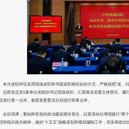
本次述职评议采用现场述职和书面述职相结合的方式，严格按照“述、
、总部党总支5家单位党组织书记现场述职，汇报落实党委主体责任、履
况进行逐一点评。集团党委委员分别进行简要点评。
会议强调，要始终把党的政治建设摆在首位，以更高站位增强践行“两
话和指示批示精神，做好“十五五”战略谋划和规划编制工作，切实将政治