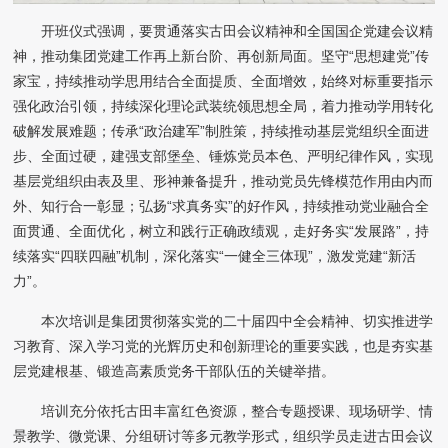
开班仪式强调，要贯通落实古田会议精神和全国国企党建会议精
神，推动集团党建工作再上新台阶、再创新局面。坚守“思想建党”传
家宝，持续推动学思用结合全面提质、全面增效，始终对标重要指示
强化政治引领，持续深化理论武装统领思想全局，着力推动学用转化
破解发展难题；传承“政治建军”制胜策，持续推动基层党组织全面进
步、全面过硬，建强支部堡垒、锤炼党员本色、严明纪律作风，实现
基层党组织由表及里、形神兼备提升，推动党员先锋模范作用由内而
外、知行合一彰显；弘扬“求真务实”的好作风，持续推动党业融合全
面贯通、全面优化，树立和践行正确政绩观，走好务实“发展路”，持
续落实“四联四融”机制，深化落实“一健全三体现”，激发党建“新活
力”。
本次培训是集团贯彻落实党的二十届四中全会精神、切实推进学
习教育、深入学习党的光辉历史和创新理论的重要实践，也是夯实基
层党建根基、锻造高素质党务干部队伍的关键举措。
培训充分依托古田丰富红色资源，整合专题授课、现场研学、情
景教学、微党课、分组研讨等多元教学形式，组织学员走进古田会议