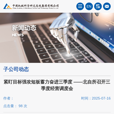
EN
子公司动态
紧盯目标强攻短板蓄力奋进三季度 ——北自所召开三
季度经营调度会
作者：
时间：2025-07-16
点击量：
98
次