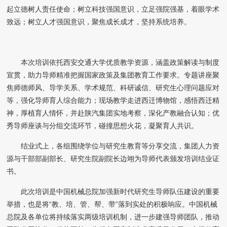
起立德树人责任使命；树立科技强国意识，立足强院强基，着眼学术
致远；树立人才强国意识，聚焦成长成才，坚持系统培养。
本次培训依托西安交通大学优质教学资源，涵盖政策解读与制度
宣贯，助力导师精准把握国家政策及集团教育工作要求。专题讲座聚
焦师德师风、导学关系、学术规范、科研诚信、研究生心理问题应对
等，强化导师育人综合能力；现场教学走进西迁博物馆，感悟西迁精
神，厚植育人情怀，并赴陕汽集团实地考察，深化产教融合认知；优
秀导师座谈与分组交流环节，碰撞思想火花，凝聚育人共识。
结业式上，各组围绕学位与研究生教育等分享交流，集团人力资
源与干部部副部长、研究生院副院长边翊为导师代表颁发培训结业证
书。
此次培训是中国机械总院加强新时代研究生导师队伍建设的重要
举措，也是将“教、培、管、帮、带”落到实处的积极响应。中国机械
总院及各单位将持续落实两级培训机制，进一步建强导师团队，推动