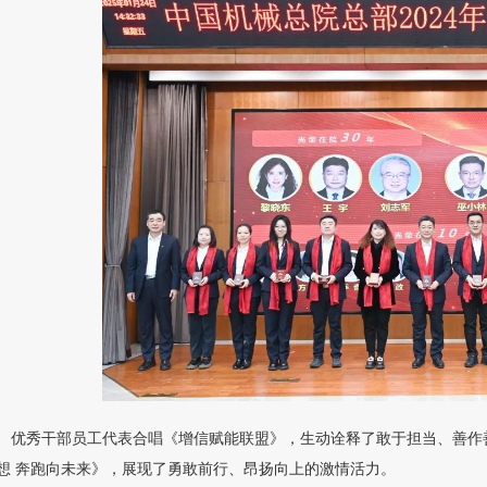
优秀干部员工代表合唱《增信赋能联盟》，生动诠释了敢于担当、善作
想 奔跑向未来》，展现了勇敢前行、昂扬向上的激情活力。