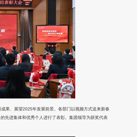
硕成果、展望2025年发展前景。各部门以视频方式送来新春
现出的先进集体和优秀个人进行了表彰。集团领导为获奖代表