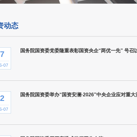
资动态
国务院国资委党委隆重表彰国资央企“两优一先” 号召以先
7
6-07
国务院国资委举办“国资安澜·2026”中央企业应对重
2
6-07