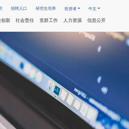
群
招聘入口
研究生培养
投资者
中文
技创新
社会责任
党群工作
人力资源
信息公开
才队伍
研发领域
国资动态
企业基本信息
团青、工会园地
社会责任报告
智能制造
专家队伍
研究成果
人事薪酬事项
究生培养
软件著作权
专题专栏
重要财务信息
廉政法规
人才招聘公告
发表论文
其他公开信息
聘官网
研发机构
企业重大事项
学术机构
员工招聘信息
协会组织
招标采购信息
标委会
认证机构
检测中心
创新平台
国际合作
出版刊物