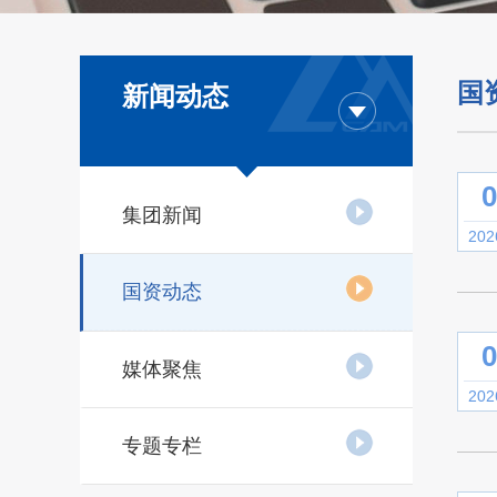
国
新闻动态
0
集团新闻
202
国资动态
0
媒体聚焦
202
专题专栏