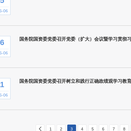
5
6-06
国务院国资委党委召开党委（扩大）会议暨学习贯彻习近
6
6-06
国务院国资委党委召开树立和践行正确政绩观学习教育督
1
6-06
1
2
3
4
5
6
7
8