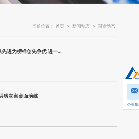
当前位置：
首页
>
新闻动态
>
国资动态
进为榜样创先争优 进一...
大洪涝灾害桌面演练
企业邮