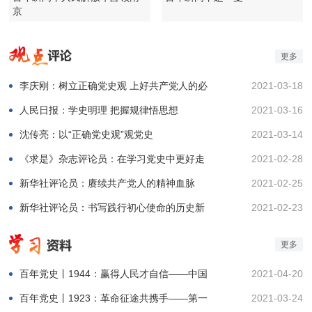
京
更多
李庆刚：树立正确党史观 上好共产党人的必
2021-03-18
修课
人民日报：学史明理 把握规律悟思想
2021-03-16
沈传亮：以“正确党史观”观党史
2021-03-14
《求是》杂志评论员：在学习党史中更好走
2021-02-28
向未来
新华社评论员：赓续共产党人的精神血脉
2021-02-25
新华社评论员：书写践行初心使命的历史新
2021-02-23
篇章
更多
百年党史丨1944：赢得人民才自信——中国
2021-04-20
共产党提出建立“联...
百年党史丨1923：革命征途共携手——第一
2021-03-24